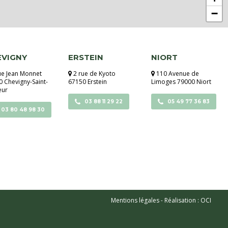
−
EVIGNY
ERSTEIN
NIORT
ue Jean Monnet
2 rue de Kyoto
110 Avenue de
 Chevigny-Saint-
67150 Erstein
Limoges 79000 Niort
eur
03 88 11 29 22
05 49 77 36 83
03 80 48 98 30
Mentions légales
-
Réalisation :
OCI