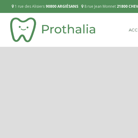
1 rue des Alisiers
90800 ARGIÉSANS
8 rue Jean Monnet
21800 CHE
ACC