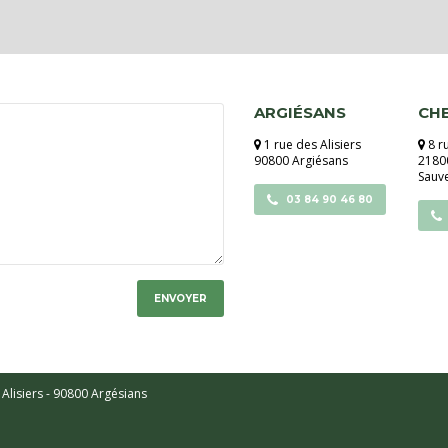
ARGIÉSANS
CH
1 rue des Alisiers
8 r
90800 Argiésans
21800
Sauv
03 84 90 46 80
Alisiers - 90800 Argésians